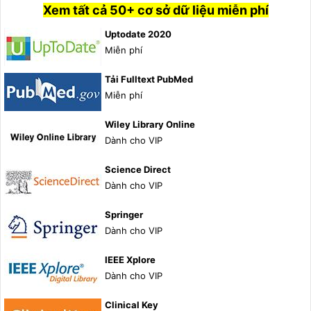
Xem tất cả 50+ cơ sở dữ liệu miễn phí
Uptodate 2020
Miễn phí
Tải Fulltext PubMed
Miễn phí
Wiley Library Online
Dành cho VIP
Science Direct
Dành cho VIP
Springer
Dành cho VIP
IEEE Xplore
Dành cho VIP
Clinical Key