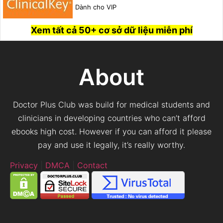
Dành cho VIP
Xem tất cả 50+ cơ sở dữ liệu miễn phí
About
Doctor Plus Club was build for medical students and
clinicians in developing countries who can’t afford
ebooks high cost. However if you can afford it please
pay and use it legally, it’s really worthy.
Privacy
|
DMCA
|
Contact