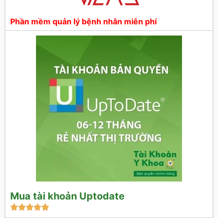
Phần mềm quản lý bệnh nhân miễn phí
Mua tài khoản Uptodate




