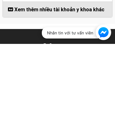
Xem thêm nhiều tài khoản y khoa khác
Nhắn tin với tư vấn viên
About
Doctor Plus Club was build for medical students and
clinicians in developing countries who can’t afford
ebooks high cost. However if you can afford it please
pay and use it legally, it’s really worthy.
Privacy
|
DMCA
|
Contact